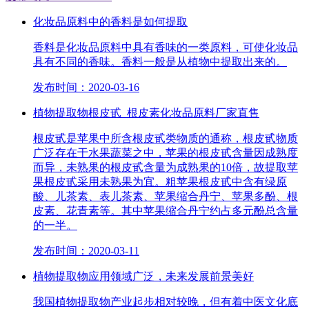
化妆品原料中的香料是如何提取
香料是化妆品原料中具有香味的一类原料，可使化妆品
具有不同的香味。香料一般是从植物中提取出来的。
发布时间：2020-03-16
植物提取物根皮甙_根皮素化妆品原料厂家直售
根皮甙是苹果中所含根皮甙类物质的通称，根皮甙物质
广泛存在于水果蔬菜之中，苹果的根皮甙含量因成熟度
而异，未熟果的根皮甙含量为成熟果的10倍，故提取苹
果根皮甙采用未熟果为宜。粗苹果根皮甙中含有绿原
酸、儿茶素、表儿茶素、苹果缩合丹宁、苹果多酚、根
皮素、花青素等。其中苹果缩合丹宁约占多元酚总含量
的一半。
发布时间：2020-03-11
植物提取物应用领域广泛，未来发展前景美好
我国植物提取物产业起步相对较晚，但有着中医文化底