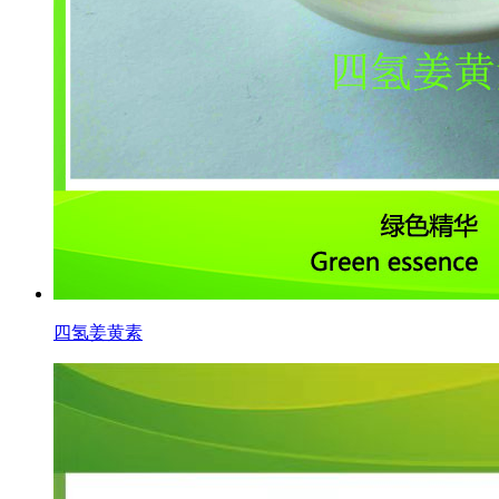
四氢姜黄素