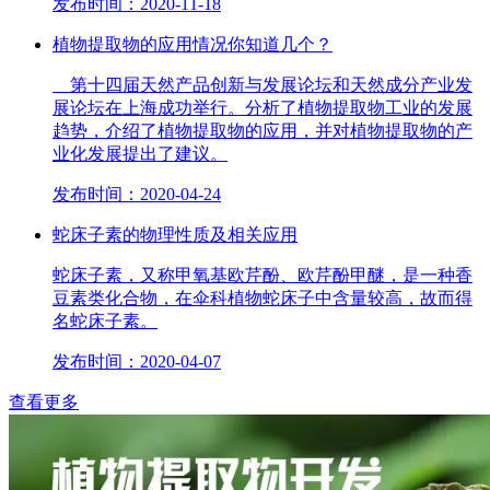
发布时间：2020-11-18
植物提取物的应用情况你知道几个？
第十四届天然产品创新与发展论坛和天然成分产业发
展论坛在上海成功举行。分析了植物提取物工业的发展
趋势，介绍了植物提取物的应用，并对植物提取物的产
业化发展提出了建议。
发布时间：2020-04-24
蛇床子素的物理性质及相关应用
蛇床子素，又称甲氧基欧芹酚、欧芹酚甲醚，是一种香
豆素类化合物，在伞科植物蛇床子中含量较高，故而得
名蛇床子素。
发布时间：2020-04-07
查看更多