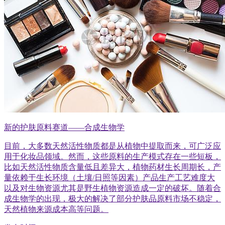
新的护肤原料赛道——合成生物学
目前，大多数天然活性物质都是从植物中提取而来，可广泛应
用于化妆品领域。然而，这些原料的生产模式存在一些短板，
比如天然活性物质含量低且差异大，植物药材生长周期长，产
量依赖于生长环境（土壤/日照等因素）产品生产工艺难度大
以及对生物资源尤其是野生植物资源造成一定的破坏。随着合
成生物学的出现，极大的解决了部分护肤品原料市场不稳定，
天然植物来源成本高等问题。