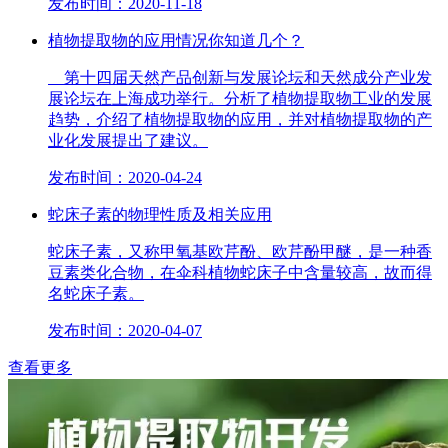
发布时间：2020-11-18
植物提取物的应用情况你知道几个？
第十四届天然产品创新与发展论坛和天然成分产业发
展论坛在上海成功举行。分析了植物提取物工业的发展
趋势，介绍了植物提取物的应用，并对植物提取物的产
业化发展提出了建议。
发布时间：2020-04-24
蛇床子素的物理性质及相关应用
蛇床子素，又称甲氧基欧芹酚、欧芹酚甲醚，是一种香
豆素类化合物，在伞科植物蛇床子中含量较高，故而得
名蛇床子素。
发布时间：2020-04-07
查看更多