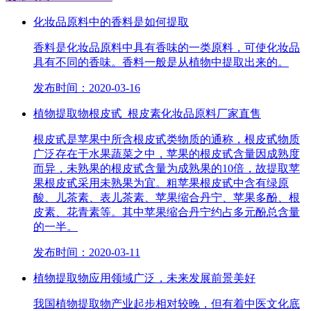
化妆品原料中的香料是如何提取
香料是化妆品原料中具有香味的一类原料，可使化妆品
具有不同的香味。香料一般是从植物中提取出来的。
发布时间：2020-03-16
植物提取物根皮甙_根皮素化妆品原料厂家直售
根皮甙是苹果中所含根皮甙类物质的通称，根皮甙物质
广泛存在于水果蔬菜之中，苹果的根皮甙含量因成熟度
而异，未熟果的根皮甙含量为成熟果的10倍，故提取苹
果根皮甙采用未熟果为宜。粗苹果根皮甙中含有绿原
酸、儿茶素、表儿茶素、苹果缩合丹宁、苹果多酚、根
皮素、花青素等。其中苹果缩合丹宁约占多元酚总含量
的一半。
发布时间：2020-03-11
植物提取物应用领域广泛，未来发展前景美好
我国植物提取物产业起步相对较晚，但有着中医文化底