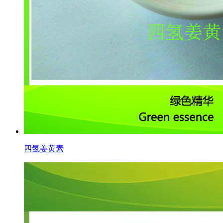
四氢姜黄素