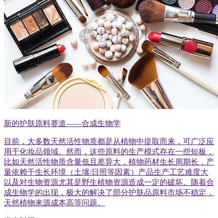
新的护肤原料赛道——合成生物学
目前，大多数天然活性物质都是从植物中提取而来，可广泛应
用于化妆品领域。然而，这些原料的生产模式存在一些短板，
比如天然活性物质含量低且差异大，植物药材生长周期长，产
量依赖于生长环境（土壤/日照等因素）产品生产工艺难度大
以及对生物资源尤其是野生植物资源造成一定的破坏。随着合
成生物学的出现，极大的解决了部分护肤品原料市场不稳定，
天然植物来源成本高等问题。