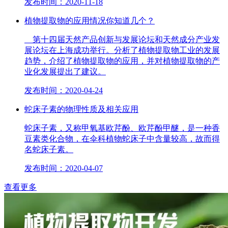
发布时间：2020-11-18
植物提取物的应用情况你知道几个？
第十四届天然产品创新与发展论坛和天然成分产业发
展论坛在上海成功举行。分析了植物提取物工业的发展
趋势，介绍了植物提取物的应用，并对植物提取物的产
业化发展提出了建议。
发布时间：2020-04-24
蛇床子素的物理性质及相关应用
蛇床子素，又称甲氧基欧芹酚、欧芹酚甲醚，是一种香
豆素类化合物，在伞科植物蛇床子中含量较高，故而得
名蛇床子素。
发布时间：2020-04-07
查看更多