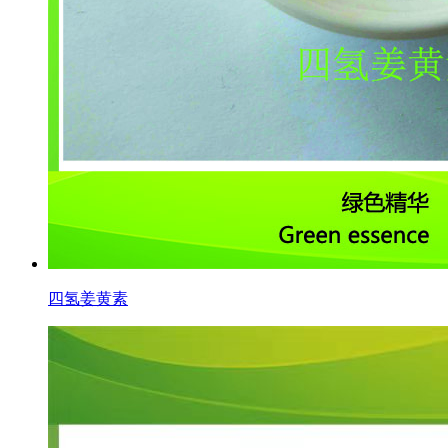
四氢姜黄素