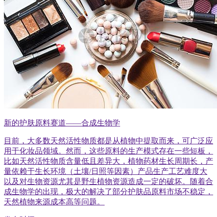
新的护肤原料赛道——合成生物学
目前，大多数天然活性物质都是从植物中提取而来，可广泛应
用于化妆品领域。然而，这些原料的生产模式存在一些短板，
比如天然活性物质含量低且差异大，植物药材生长周期长，产
量依赖于生长环境（土壤/日照等因素）产品生产工艺难度大
以及对生物资源尤其是野生植物资源造成一定的破坏。随着合
成生物学的出现，极大的解决了部分护肤品原料市场不稳定，
天然植物来源成本高等问题。