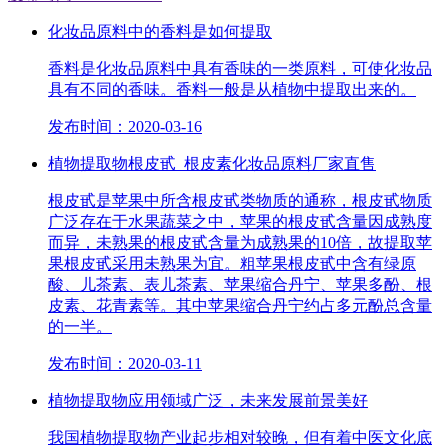
化妆品原料中的香料是如何提取
香料是化妆品原料中具有香味的一类原料，可使化妆品
具有不同的香味。香料一般是从植物中提取出来的。
发布时间：2020-03-16
植物提取物根皮甙_根皮素化妆品原料厂家直售
根皮甙是苹果中所含根皮甙类物质的通称，根皮甙物质
广泛存在于水果蔬菜之中，苹果的根皮甙含量因成熟度
而异，未熟果的根皮甙含量为成熟果的10倍，故提取苹
果根皮甙采用未熟果为宜。粗苹果根皮甙中含有绿原
酸、儿茶素、表儿茶素、苹果缩合丹宁、苹果多酚、根
皮素、花青素等。其中苹果缩合丹宁约占多元酚总含量
的一半。
发布时间：2020-03-11
植物提取物应用领域广泛，未来发展前景美好
我国植物提取物产业起步相对较晚，但有着中医文化底