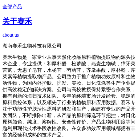
全部产品
关于赛禾
about us
湖南赛禾生物科技有限公司
赛禾生物是一家专业从事天然化妆品原料植物提取物的源头技
术企业，专业提供：和厚朴酚，松萝酸，燕麦生物碱，獐牙菜
苦甙，无患子皂苷，水杨苷，芍药苷，齐墩果酸，厚朴酚，芹
菜素等植物提取物产品。公司致力于推广植物功效原料和生物
活性物，为国内外护肤、护发、美妆、日化洗涤等生产企业提
供高效稳定的解决方案。公司与高校教授保持紧密合作关系，
拥有创新的海归技术团队、多年的终端市场开发经验、稳定的
原料质控体系，以及领先于行业的植物原料应用数据。赛禾专
注于功能性护肤活性原料的研发和生产，组建有专业的产品开
发团队，不断推陈出新，从产品的原料筛选环节把控，对日化
原料颜色、纯度、溶解性、安全性评价、产品生物利用度等问
题利用现代技术手段改性改良。在众多功效应用领域都拥有丰
富的经验和成熟的技术产品。